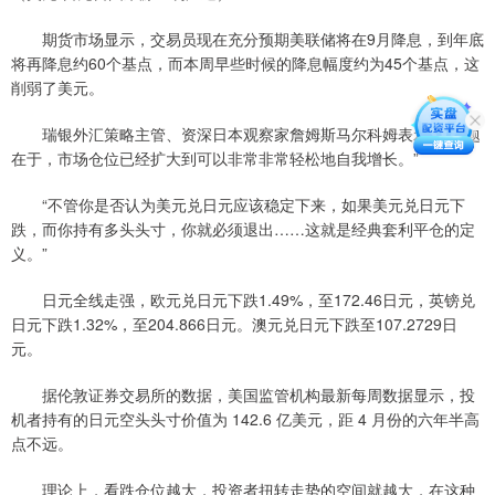
期货市场显示，交易员现在充分预期美联储将在9月降息，到年底
将再降息约60个基点，而本周早些时候的降息幅度约为45个基点，这
削弱了美元。
瑞银外汇策略主管、资深日本观察家詹姆斯马尔科姆表示，“问题
在于，市场仓位已经扩大到可以非常非常轻松地自我增长。”
“不管你是否认为美元兑日元应该稳定下来，如果美元兑日元下
跌，而你持有多头头寸，你就必须退出……这就是经典套利平仓的定
义。”
日元全线走强，欧元兑日元下跌1.49%，至172.46日元，英镑兑
日元下跌1.32%，至204.866日元。澳元兑日元下跌至107.2729日
元。
据伦敦证券交易所的数据，美国监管机构最新每周数据显示，投
机者持有的日元空头头寸价值为 142.6 亿美元，距 4 月份的六年半高
点不远。
理论上，看跌仓位越大，投资者扭转走势的空间就越大，在这种