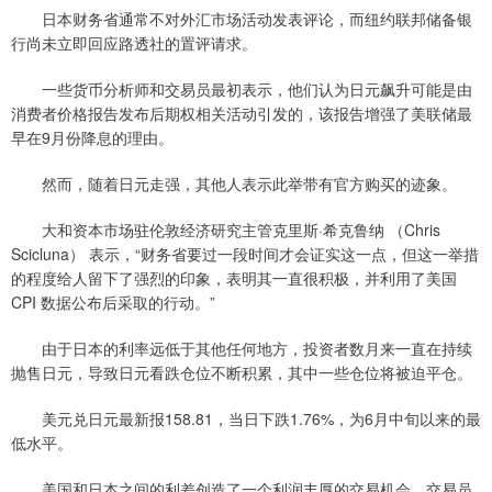
日本财务省通常不对外汇市场活动发表评论，而纽约联邦储备银
行尚未立即回应路透社的置评请求。
一些货币分析师和交易员最初表示，他们认为日元飙升可能是由
消费者价格报告发布后期权相关活动引发的，该报告增强了美联储最
早在9月份降息的理由。
然而，随着日元走强，其他人表示此举带有官方购买的迹象。
大和资本市场驻伦敦经济研究主管克里斯·希克鲁纳 （Chris
Scicluna） 表示，“财务省要过一段时间才会证实这一点，但这一举措
的程度给人留下了强烈的印象，表明其一直很积极，并利用了美国
CPI 数据公布后采取的行动。”
由于日本的利率远低于其他任何地方，投资者数月来一直在持续
抛售日元，导致日元看跌仓位不断积累，其中一些仓位将被迫平仓。
美元兑日元最新报158.81，当日下跌1.76%，为6月中旬以来的最
低水平。
美国和日本之间的利差创造了一个利润丰厚的交易机会，交易员