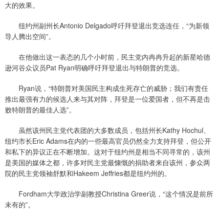
大的效果。
纽约州副州长Antonio Delgado呼吁拜登退出竞选连任，“为新领
导人腾出空间”。
在他做出这一表态的几个小时前，民主党内冉冉升起的新星哈德
逊河谷众议员Pat Ryan明确呼吁拜登退出与特朗普的竞选。
Ryan说，“特朗普对美国民主构成生死存亡的威胁；我们有责任
推出最强有力的候选人来与其对阵，拜登是一位爱国者，但不再是击
败特朗普的最佳人选”。
虽然该州民主党代表团的大多数成员，包括州长Kathy Hochul、
纽约市长Eric Adams在内的一些最高官员仍然全力支持拜登，但公开
和私下的异议正在不断增加。这对于纽约州是相当不同寻常的，该州
是美国的媒体之都，许多对民主党最慷慨的捐助者来自该州，参众两
院的民主党领袖舒默和Hakeem Jeffries都是纽约州的。
Fordham大学政治学副教授Christina Greer说，“这个情况是前所
未有的”。