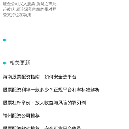
证金公司买入股票 质疑之声此
起彼伏 就连深蓝的纽约州对拜
登支持也在动摇
相关更新
海南股票配资指南：如何安全选平台
股票配资利率一般多少？正规平台利率标准解析
股票杠杆举例：放大收益与风险的双刃剑
福州配资公司推荐
股票配资软件推荐，安全可靠平台收录