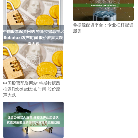
希捷源配资平台：专业杠杆配资
服务
中国股票配资网站 特斯拉据悉
推迟Robotaxi发布时间 股价应
声大跌