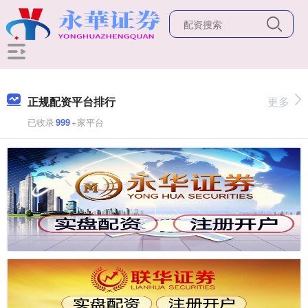
正规配资平台排行
更多
已收录
999
+家平台