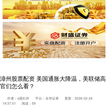
漳州股票配资 美国通胀大降温，美联储高
官们怎么看？
作者：a股杠杆
平台：永华证券
更新：2026-02-24
19:37:01
阅读：59