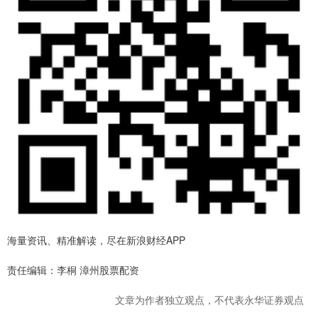
海量资讯、精准解读，尽在新浪财经APP
责任编辑：李桐 漳州股票配资
文章为作者独立观点，不代表永华证券观点