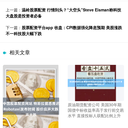
上一篇：
温岭股票配资 行情到头？“大空头”Steve Eisman称科技
大盘股是投资者必备
下一篇：
股票配资平台app 收盘：CPI数据强化降息预期 美股涨跌
不一科技股大幅下跌
相关文章
原油期货配资公司 美国30年期
国债中标收益率高于发行前交易
水平 直接投标人获配比例上升