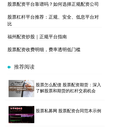
股票配资平台靠谱吗？如何选择正规配资公司
股票杠杆平台推荐：正规、安全、低息平台对
比
福州配资炒股｜正规平台指南
股票配资收费明细，费率透明低门槛
推荐阅读
股票怎么配债 股票配资期货：深入
了解股票和期货的杠杆交易机会
股票私募网 股票配资合同范本示例