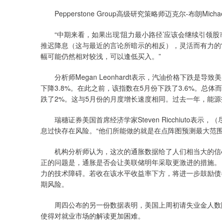
Pepperstone Group高级研究策略师迈克尔-布朗Mic
“中期来看，如果出现‘阻力最小路径’应该会继续引领股
推迟降息（这与最近的言论所暗示的相反），灵活而有力的
幅可能仍然相对较浅，可以逢低买入。”
分析师Megan Leonhardt表示，汽油价格下跌是
下降3.8%。在此之前，该指数在5月份下跌了3.6%。总
跌了2%。这与5月份的月度增长速度相同。过去一年，能源
瑞穗证券美国首席经济学家Steven Ricchiuto表
息过快存在风险。“他们所能做的就是在点阵图预测最大范
机构分析师认为，这次的通胀数据给了人们相当大的信心
正的问题是，通胀是否会让美联储明年采取更激进的措施。目
力的技术障碍。若收在该水平收益率下方，将进一步鼓励债
期风险。
周四公布的另一份数据表明，美国上周初请失业金人数降
使得对就业市场的解读更加困难。