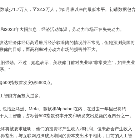
少1.7万人，至22.2万人，为5月底以来的最低水平。初请数据包含
和2023年大幅加息，经济活动降温，劳动力市场正在失去动力。
达经济体经历高通胀后经济软着陆的情况并不常见，但她预测美国将
联储的目标，而高利率对劳动力市场的损害并不大。
旧强劲。不过，她也表示，美联储目前对失业率“非常关注”，如果失业
系。”
00指数首次突破5600点。
工智能方面投入过多。
亚马逊、Meta、微软和Alphabet在内，在过去一年里已将约
用于人工智能，占标普500指数资本开支和研发支出总额的近四分之一。
终将被要求证明，他们的投资将产生收入和利润。但未必会产生收入
略师指出，与互联网泡沫破灭期间的资本支出水平相比，目前的人工智