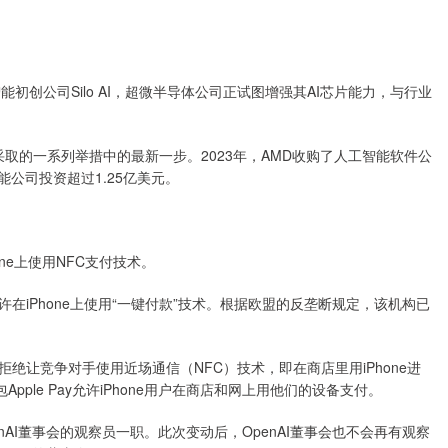
初创公司Silo AI，超微半导体公司正试图增强其AI芯片能力，与行业
的一系列举措中的最新一步。2023年，AMD收购了人工智能软件公
工智能公司投资超过1.25亿美元。
e上使用NFC支付技术。
Phone上使用“一键付款”技术。根据欧盟的反垄断规定，该机构已
让竞争对手使用近场通信（NFC）技术，即在商店里用iPhone进
ple Pay允许iPhone用户在商店和网上用他们的设备支付。
I董事会的观察员一职。此次变动后，OpenAI董事会也不会再有观察