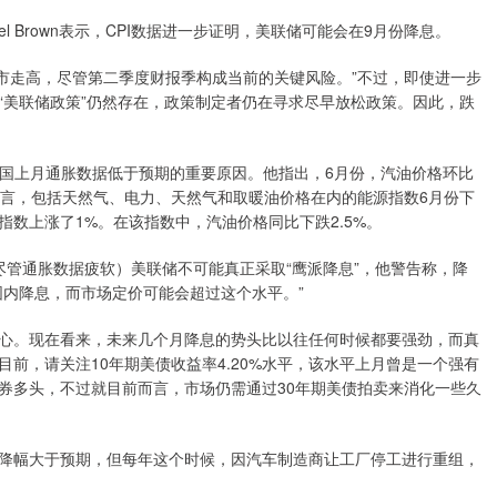
hael Brown表示，CPI数据进一步证明，美联储可能会在9月份降息。
市走高，尽管第二季度财报季构成当前的关键风险。”不过，即使进一步
“美联储政策”仍然存在，政策制定者仍在寻求尽早放松政策。因此，跌
导致美国上月通胀数据低于预期的重要原因。他指出，6月份，汽油价格环比
体而言，包括天然气、电力、天然气和取暖油价格在内的能源指数6月份下
指数上涨了1%。在该指数中，汽油价格同比下跌2.5%。
示，（尽管通胀数据疲软）美联储不可能真正采取“鹰派降息”，他警告称，降
围内降息，而市场定价可能会超过这个水平。”
。现在看来，未来几个月降息的势头比以往任何时候都要强劲，而真
前，请关注10年期美债收益率4.20%水平，该水平上月曾是一个强有
券多头，不过就目前而言，市场仍需通过30年期美债拍卖来消化一些久
幅大于预期，但每年这个时候，因汽车制造商让工厂停工进行重组，