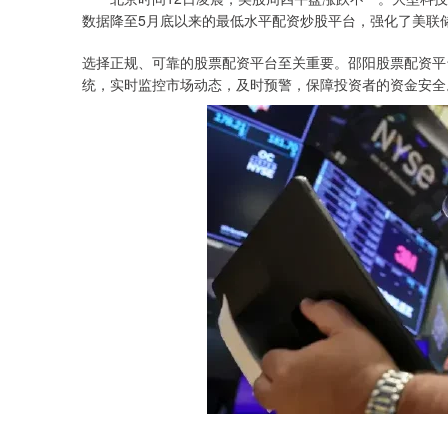
数据降至5月底以来的最低水平配资炒股平台，强化了美联
选择正规、可靠的股票配资平台至关重要。邵阳股票配资平
统，实时监控市场动态，及时预警，保障投资者的资金安全