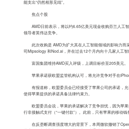
能支出“仍然相形见绌”。
焦点个股
AMD日前表示，将以约6.65亿美元现金收购芬兰人工智能
领导者英伟达竞争。
此次收购是 AMD为扩大其在人工智能领域的影响力而采取
司Mipsology 和Nod.ai，并在过去12个月内向十几家人
富国集团维持AMD买入评级，上调目标价至205美元。
苹果承诺获欧盟监管机构认可，将允许竞争对手在iPhon
有报道称，欧盟委员会已经接受了苹果公司的承诺，允许在i
使得苹果提供的承诺具备法律约束力。
欧盟委员会说，苹果的承诺解决了竞争担忧，因为苹果拒绝
行非接触式支付（“一键付款”）。此前，只有苹果的移动钱包Ap
在反垄断调查强度增大的背景下，本周微软撤销了OpenA