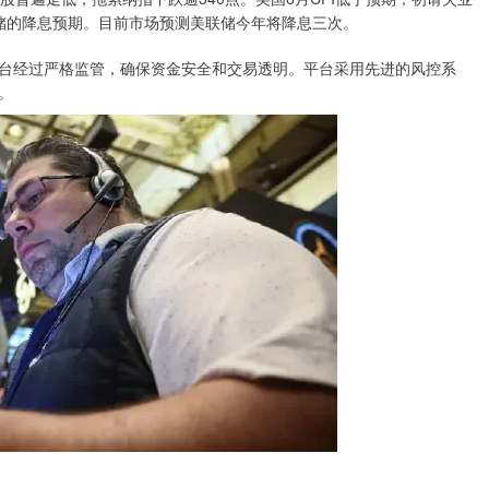
储的降息预期。目前市场预测美联储今年将降息三次。
台经过严格监管，确保资金安全和交易透明。平台采用先进的风控系
。